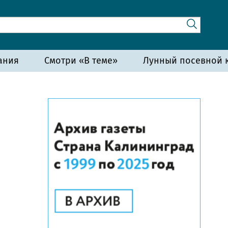
ания
Смотри «В теме»
Лунный посевной к