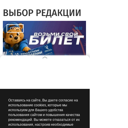
ВЫБОР РЕДАКЦИИ
18:32
СПОРТ
Куда сходить с семьёй в
выходные: на стадионе
«Балтика» в Калининграде
пройдёт «Триатлон
Оставаясь на сайте, Вы даете согласие на
поколений»
использование cookies, которые мы
Лента новостей
используем для Вашего удобства
17:48
пользования сайтом и повышения качества
ОБЩЕСТВО
рекомендаций. Вы можете отказаться от их
использования, настроив необходимые