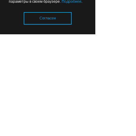
параметры в своем браузере.
Подробнее
.
Согласен
Безвозмездно, то есть
даром: Москва поможет
Загрузка..
Калининграду разобраться
с транспортом
17:00
ОБЩЕСТВО
Во дворах — склад мусора:
губернатор поручил привести в