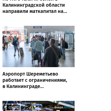
Калининградской области
направили маткапитал на
образование детей
Вчера
14:48
ОБЩЕСТВО
Аэропорт Шереметьево
работает с ограничениями,
в Калининграде
задержаны и отменены
рейсы
Вчера
00:09
СПОРТ