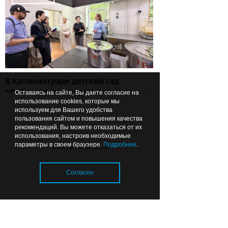
В Калининграде детский сад
№40 готов принимать детей с
Оставаясь на сайте, Вы даете согласие на
использование cookies, которые мы
одного года
используем для Вашего удобства
пользования сайтом и повышения качества
рекомендаций. Вы можете отказаться от их
использования, настроив необходимые
параметры в своем браузере.
Подробнее
.
Лента новостей
Вчера
17:12
ЗДОРОВЬЕ
Согласен
Загрузка..