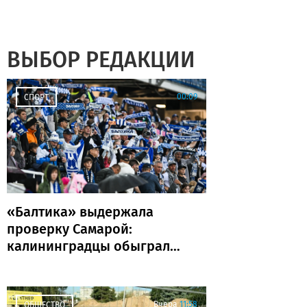
ВЫБОР РЕДАКЦИИ
00:09
СПОРТ
«Балтика» выдержала
проверку Самарой:
калининградцы обыграли
«Крылья Советов» и идут
без поражений
Вчера
11:58
ОБЩЕСТВО