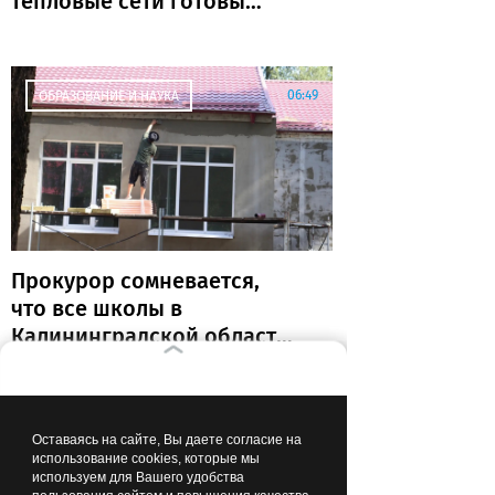
тепловые сети готовы
почти на 80%
06:49
ОБРАЗОВАНИЕ И НАУКА
Прокурор сомневается,
что все школы в
Калининградской области
откроются к 1 сентября
01:26
ОБЩЕСТВО
Оставаясь на сайте, Вы даете согласие на
использование cookies, которые мы
используем для Вашего удобства