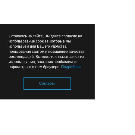
ВЫБОР РЕДАКЦИИ
Лента новостей
Оставаясь на сайте, Вы даете согласие на
использование cookies, которые мы
используем для Вашего удобства
пользования сайтом и повышения качества
08:33
СПОРТ
рекомендаций. Вы можете отказаться от их
использования, настроив необходимые
параметры в своем браузере.
Подробнее
.
Согласен
Новый защитник в старте и
бой с «Зенитом»: как
Загрузка..
сыграла «Балтика»