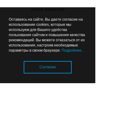
алкоголем.
Лента новостей
Оставаясь на сайте, Вы даете согласие на
использование cookies, которые мы
используем для Вашего удобства
пользования сайтом и повышения качества
рекомендаций. Вы можете отказаться от их
использования, настроив необходимые
параметры в своем браузере.
Подробнее
.
Согласен
Мухомор – красивый, но сильно
ядовитый
Загрузка..
ВЫБОР РЕДАКЦИИ