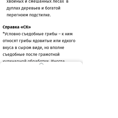
хвойных и смешанных лесах в
дуплах деревьев и богатой
перегноем подстилке.
Справка «СК»
*Условно съедобные грибы – к ним
относят грибы ядовитые или едкого
вкуса в сыром виде, но вполне
съедобные после грамотной
кулинарной обработки. Иногда
называются и другие причины
условной съедобности: например,
некоторые грибы съедобны только в
молодом возрасте, иные же
вызывают отравление лишь при
совместном употреблении с
определенными продуктами ,
например, грибы-навозники с