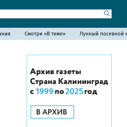
ания
Смотри «В теме»
Лунный посевной к