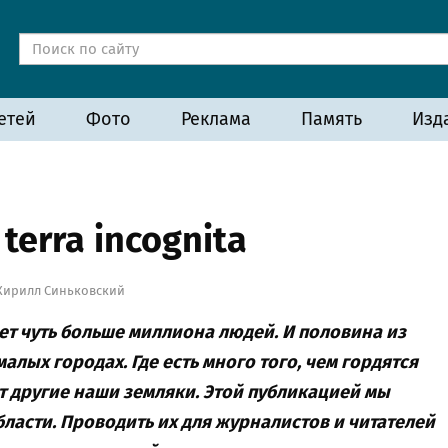
етей
Фото
Реклама
Память
Изд
erra incognita
Кирилл Синьковский
т чуть больше миллиона людей. И половина из
 малых городах. Где есть много того, чем гордятся
т другие наши земляки. Этой публикацией мы
ласти. Проводить их для журналистов и читателей