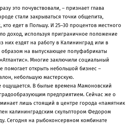
разу это почувствовали, – признает глава
роде стали закрываться точки общепита,
 кто едет в Польшу. И 25–30 процентов местного
ало доход, используя приграничное положение
з них ездят на работу в Калининград или в
ым образом на выпускающее полуфабрикаты
«Атлантис». Многие заключили социальный
ое помогает открыть небольшой бизнес –
алон, небольшую мастерскую.
же ощущается. В былые времена Мамоновский
градообразующим предприятием. Сейчас же о
оминает лишь стоящий в центре города «памятник
влен калининградским скульптором Федором
оду. Сегодня на рыбоконсервном комбинате