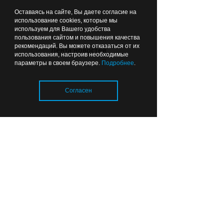
Оставаясь на сайте, Вы даете согласие на
Музыка помогла оживить
использование cookies, которые мы
используем для Вашего удобства
старый маяк: Антоха МС снял
пользования сайтом и повышения качества
клип в Заливино (фото)
рекомендаций. Вы можете отказаться от их
Лента новостей
использования, настроив необходимые
параметры в своем браузере.
Подробнее
.
Вчера
17:39
ЗДОРОВЬЕ
Согласен
Загрузка..
В Калининграде родился
малыш-богатырь
Вчера
16:00
КАЛИНИНГРАД В ЦИФРАХ