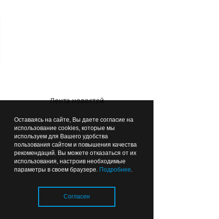
Руслан Горевой: «Вот такую литий-
Лента новостей
ионную ячейку будем создавать в
Оставаясь на сайте, Вы даете согласие на
Немане»
использование cookies, которые мы
используем для Вашего удобства
пользования сайтом и повышения качества
Только цифры
рекомендаций. Вы можете отказаться от их
За год на фабрике планируют
использования, настроив необходимые
параметры в своем браузере.
Подробнее
.
производить 18 млн литий-ионных
ячеек, из них будут собирать
батарейные модули. Такие блоки
Согласен
используют при создании