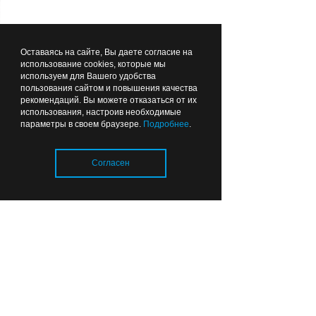
Оставаясь на сайте, Вы даете согласие на
использование cookies, которые мы
используем для Вашего удобства
пользования сайтом и повышения качества
рекомендаций. Вы можете отказаться от их
Российская премьера картины
использования, настроив необходимые
параметры в своем браузере.
Подробнее
.
«Нюрнберг» прошла в Светлогорске.
В массовых сценах создатели этого
фильма приглашали участвовать
Согласен
калининградцев
Загрузка..