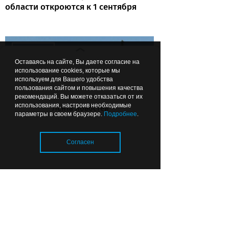
области откроются к 1 сентября
Вчера
01:26
ОБЩЕСТВО
Оставаясь на сайте, Вы даете согласие на
использование cookies, которые мы
используем для Вашего удобства
пользования сайтом и повышения качества
рекомендаций. Вы можете отказаться от их
использования, настроив необходимые
Лента новостей
параметры в своем браузере.
Подробнее
.
Чтобы можно было подойти:
Согласен
губернатор рекомендовал
делать ФАПы сразу с
благоустройством
Загрузка..
07.08.2026
22:44
ОБЩЕСТВО