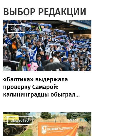
ВЫБОР РЕДАКЦИИ
00:09
СПОРТ
«Балтика» выдержала
проверку Самарой:
калининградцы обыграли
«Крылья Советов» и идут
без поражений
Вчера
11:58
ОБЩЕСТВО