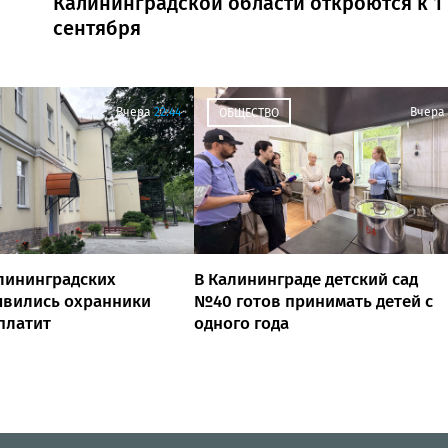
Калининградской области откроются к 1
сентября
Вчера
22:44
Вчера
ОБЩЕСТВО
лининградских
В Калининграде детский сад
явились охранники
№40 готов принимать детей с
 платит
одного года