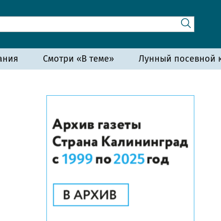
ания
Смотри «В теме»
Лунный посевной к