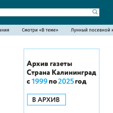
ания
Смотри «В теме»
Лунный посевной к