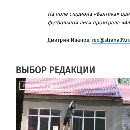
На поле стадиона «Балтика» од
футбольной лиги проиграла «Ал
Дмитрий Иванов,
rec@strana39.r
ВЫБОР РЕДАКЦИИ
ОБРАЗОВАНИЕ И НАУКА