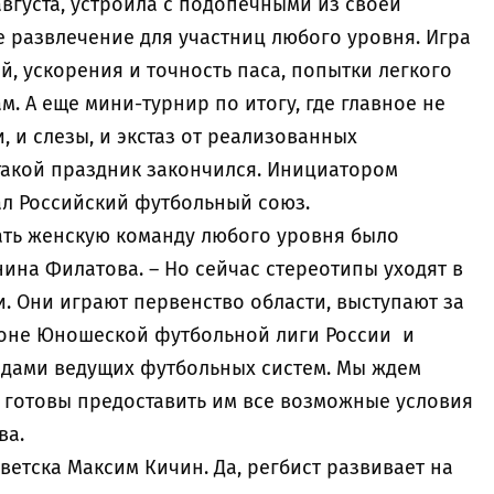
августа, устроила с подопечными из своей
 развлечение для участниц любого уровня. Игра
й, ускорения и точность паса, попытки легкого
м. А еще мини-турнир по итогу, где главное не
и, и слезы, и экстаз от реализованных
 такой праздник закончился. Инициатором
ал Российский футбольный союз.
рать женскую команду любого уровня было
ина Филатова. – Но сейчас стереотипы уходят в
. Они играют первенство области, выступают за
ионе Юношеской футбольной лиги России и
ндами ведущих футбольных систем. Мы ждем
и готовы предоставить им все возможные условия
ва.
ветска Максим Кичин. Да, регбист развивает на