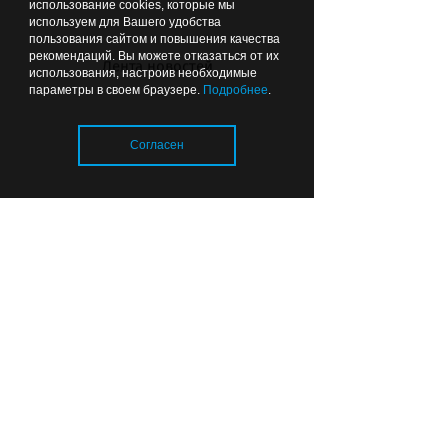
использование cookies, которые мы
остаются вакансии
используем для Вашего удобства
пользования сайтом и повышения качества
рекомендаций. Вы можете отказаться от их
Лента новостей
использования, настроив необходимые
параметры в своем браузере.
Подробнее
.
Вчера
15:26
ОБЩЕСТВО
Согласен
Загрузка..
Власти рассказали, где в
Калининграде изменена работа
светофоров
Вчера
14:58
ОБЩЕСТВО