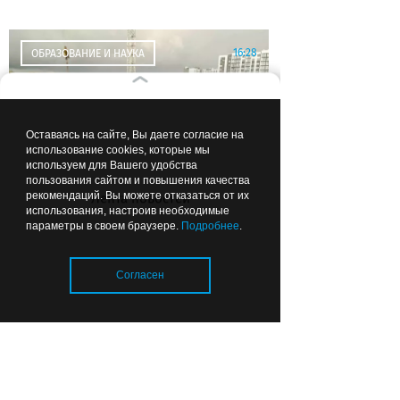
16:28
ОБРАЗОВАНИЕ И НАУКА
Оставаясь на сайте, Вы даете согласие на
использование cookies, которые мы
используем для Вашего удобства
пользования сайтом и повышения качества
рекомендаций. Вы можете отказаться от их
Лента новостей
Самая большая школа в
использования, настроив необходимые
Калининграде готова на 16%
параметры в своем браузере.
Подробнее
.
Согласен
16:01
ИСТОРИИ КАЛИНИНГРАДЦЕВ
Загрузка..