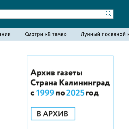
ания
Смотри «В теме»
Лунный посевной к