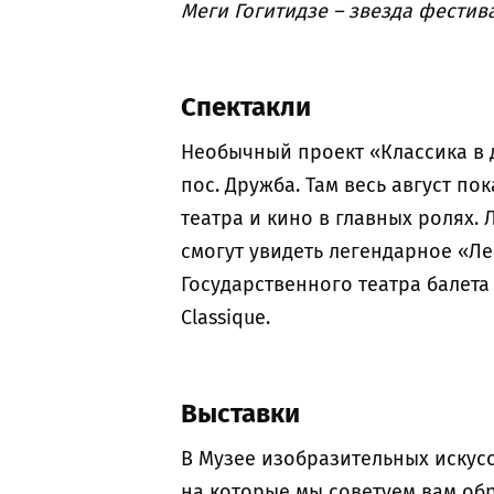
Меги Гогитидзе – звезда фестив
Спектакли
Необычный проект «Классика в 
пос. Дружба. Там весь август по
театра и кино в главных ролях. 
смогут увидеть легендарное «Ле
Государственного театра балета
Classique.
Выставки
В Музее изобразительных искусст
на которые мы советуем вам обр