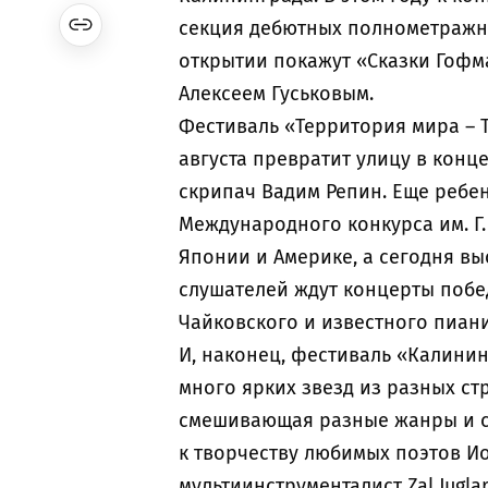
секция дебютных полнометражны
открытии покажут «Сказки Гофм
Алексеем Гуськовым.
Фестиваль «Территория мира – Т
августа превратит улицу в конц
скрипач Вадим Репин. Еще ребе
Международного конкурса им. Г.
Японии и Америке, а сегодня вы
слушателей ждут концерты побед
Чайковского и известного пиан
И, наконец, фестиваль «Калинин
много ярких звезд из разных стр
смешивающая разные жанры и с
к творчеству любимых поэтов И
мультиинструменталист Zal Jugla