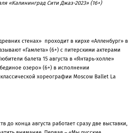
аля «Калининград Сити Джаз-2023» (16+)
древних стенах» проходит в кирхе «Алленбург» в
казывают «Гамлета» (6+) с питерскими актерами
Любители балета 15 августа в «Янтарь-холле»
бединое озеро» (6+) в исполнении
 классической хореографии Moscow Ballet La
в до конца августа работает сразу две выставки,
атить внимание. Первая – «Мы русские.