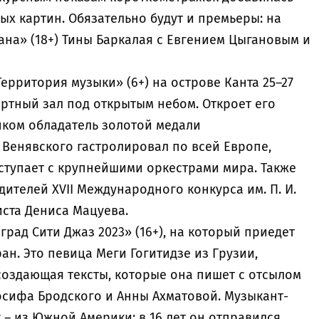
х картин. Обязательно будут и премьеры: на
ана» (18+) Тины Баркалая с Евгением Цыгановым и
ерритория музыки» (6+) на острове Канта 25–27
ертный зал под открытым небом. Откроет его
нком обладатель золотой медали
 Венявского гастролировал по всей Европе,
ступает с крупнейшими оркестрами мира. Также
ителей XVII Международного конкурса им. П. И.
иста Дениса Мацуева.
град Сити Джаз 2023» (16+), на который приедет
ан. Это певица Меги Гогитидзе из Грузии,
оздающая тексты, которые она пишет с отсылом
осифа Бродского и Анны Ахматовой. Музыкант-
r – из Южной Америки: в 16 лет он отправился