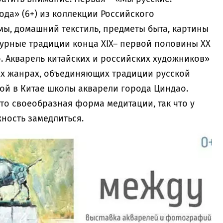
да» (6+) из коллекции Российского
мы, домашний текстиль, предметы быта, картины
турные традиции конца XIX– первой половины XX
о. Акварель китайских и российских художников»
ных жанрах, объединяющих традиции русской
ой в Китае школы акварели города Циндао.
это своеобразная форма медитации, так что у
жность замедлиться.