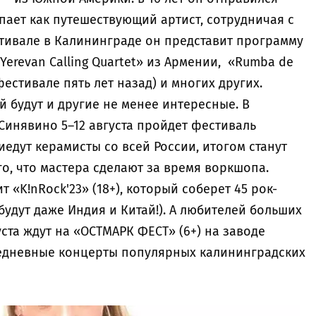
пает как путешествующий артист, сотрудничая с
тивале в Калининграде он представит программу
Yerevan Calling Quartet» из Армении, «Rumba de
фестивале пять лет назад) и многих других.
 будут и другие не менее интересные. В
 Синявино 5–12 августа пройдет фестиваль
риедут керамисты со всей России, итогом станут
о, что мастера сделают за время воркшопа.
т «K!nRock'23» (18+), который соберет 45 рок-
будут даже Индия и Китай!). А любителей больших
ста ждут на «ОСТМАРК ФЕСТ» (6+) на заводе
жедневные концерты популярных калининградских