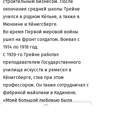
строительным бизнесом. После
окончания средней школы Трейне
учился в родном Кёльне, а также в
Мюнхене и Кёнигсберге.
Во время Первой мировой войны
ушел на фронт солдатом. Воевал с
1914 по 1918 год.
С 1920-го Трейне работал
преподавателем Государственного
училища искусств и ремесел в
Кёнигсберге, став при этом
профессором. Он также сотрудничал с
фабрикой майолики в Кадинене.
«Моей большой любовью была
керамика. Работа на крупной фабрике
Кадинен продвинула меня в
промышленном плане», – приводит
слова скульп-тора Мюльпфордт.