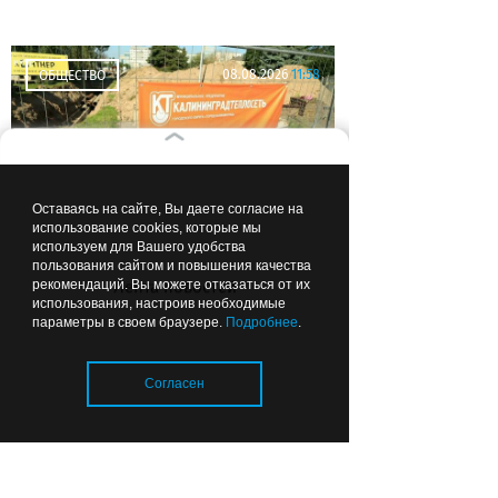
обыграли «Крылья
Советов»
08.08.2026
11:58
ОБЩЕСТВО
Оставаясь на сайте, Вы даете согласие на
использование cookies, которые мы
используем для Вашего удобства
Отопительный сезон в
пользования сайтом и повышения качества
Калининградской области:
Лента новостей
рекомендаций. Вы можете отказаться от их
использования, настроив необходимые
тепловые сети готовы почти на
параметры в своем браузере.
Подробнее
.
80%
Согласен
08.08.2026
06:49
ОБРАЗОВАНИЕ И НАУКА
Загрузка..