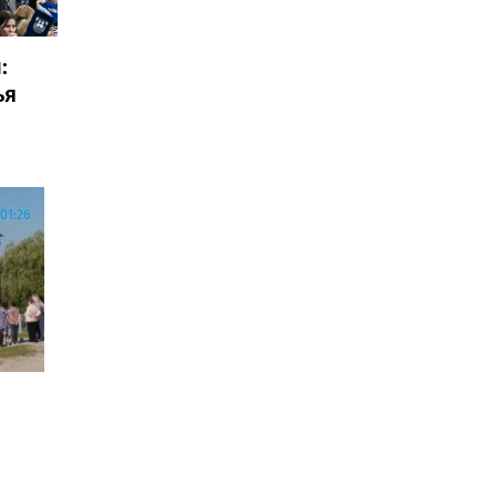
:
ья
01:26