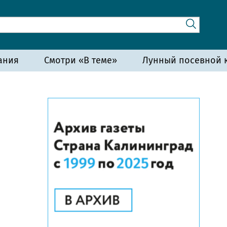
ания
Смотри «В теме»
Лунный посевной к