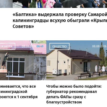
«Балтика» выдержала проверку Самарой
калининградцы всухую обыграли «Крыл
Советов»
08.08.2026
06:49
08.08.2026
 И НАУКА
ОБЩЕСТВО
мневается, что все
Чтобы можно было подойти:
лининградской
губернатор рекомендовал
роются к 1 сентября
делать ФАПы сразу с
благоустройством