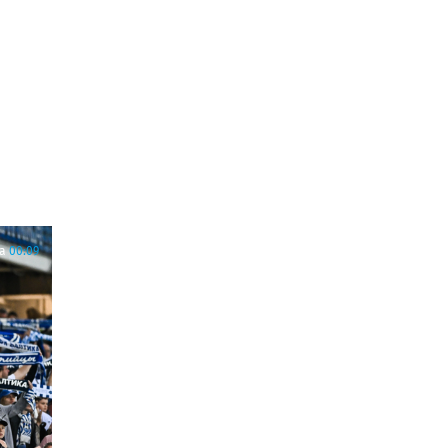
а
00:09