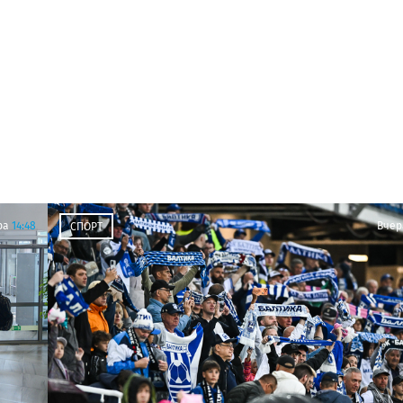
ра
14:48
Вчер
СПОРТ