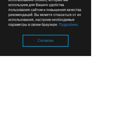
использование cookies, которые мы
используем для Вашего удобства
Лента новостей
пользования сайтом и повышения качества
В Калининграде родился
рекомендаций. Вы можете отказаться от их
малыш-богатырь
использования, настроив необходимые
параметры в своем браузере.
Подробнее
.
Согласен
Вчера
16:00
КАЛИНИНГРАД В ЦИФРАХ
Загрузка..
В Калининградской области
стало больше врачей, но в
системе здравоохранения
остаются вакансии