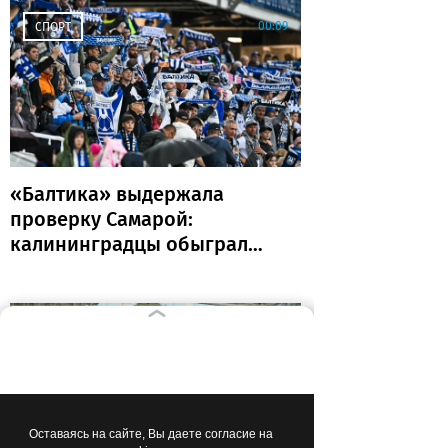
00:09
СПОРТ
«Балтика» выдержала
проверку Самарой:
калининградцы обыграли
«Крылья Советов» и идут
без поражений
Вчера
11:58
ОБЩЕСТВО
Оставаясь на сайте, Вы даете согласие на