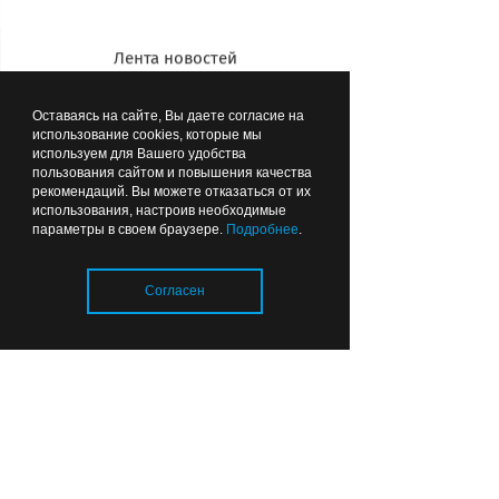
Лента новостей
Оставаясь на сайте, Вы даете согласие на
использование cookies, которые мы
используем для Вашего удобства
пользования сайтом и повышения качества
рекомендаций. Вы можете отказаться от их
использования, настроив необходимые
В митинге в честь 320-летия
параметры в своем браузере.
Подробнее
.
Балтфлота приняли участие курсанты
разных училищ
Согласен
Загрузка..