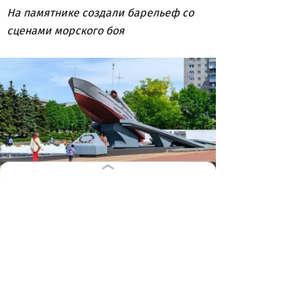
На памятнике создали барельеф со
сценами морского боя
У катера спустя много лет вновь
забили струи отремонтированного
фонтана, и теперь кажется, что
боевое судно летит по волнам