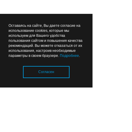
Вчера
11:58
ОБЩЕСТВО
Оставаясь на сайте, Вы даете согласие на
использование cookies, которые мы
используем для Вашего удобства
Лента новостей
пользования сайтом и повышения качества
рекомендаций. Вы можете отказаться от их
использования, настроив необходимые
Отопительный сезон в
параметры в своем браузере.
Подробнее
.
Калининградской области:
тепловые сети готовы
Согласен
почти на 80%
Вчера
06:49
ОБРАЗОВАНИЕ И НАУКА
Загрузка..