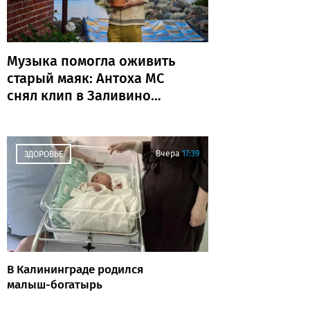
Музыка помогла оживить
старый маяк: Антоха МС
снял клип в Заливино
(фото)
Вчера
17:39
ЗДОРОВЬЕ
В Калининграде родился
малыш-богатырь