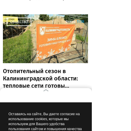
«Крылья Советов» и идут
без поражений
Вчера
11:58
ОБЩЕСТВО
Отопительный сезон в
Калининградской области:
тепловые сети готовы
почти на 80%
Вчера
06:49
ОБРАЗОВАНИЕ И НАУКА
Оставаясь на сайте, Вы даете согласие на
использование cookies, которые мы
используем для Вашего удобства
пользования сайтом и повышения качества