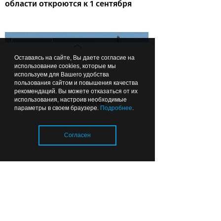
области откроются к 1 сентября
Вчера
01:26
ОБЩЕСТВО
Оставаясь на сайте, Вы даете согласие на
использование cookies, которые мы
используем для Вашего удобства
пользования сайтом и повышения качества
рекомендаций. Вы можете отказаться от их
использования, настроив необходимые
Лента новостей
параметры в своем браузере.
Подробнее
.
Чтобы можно было подойти:
Согласен
губернатор рекомендовал
делать ФАПы сразу с
благоустройством
Загрузка..
07.08.2026
22:44
ОБЩЕСТВО