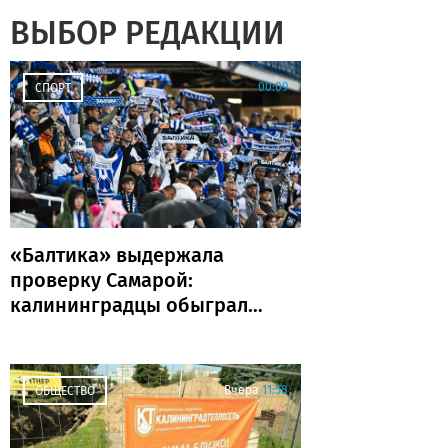
ВЫБОР РЕДАКЦИИ
00:09
СПОРТ
«Балтика» выдержала
проверку Самарой:
калининградцы обыграли
«Крылья Советов» и идут
без поражений
Вчера
11:58
ОБЩЕСТВО