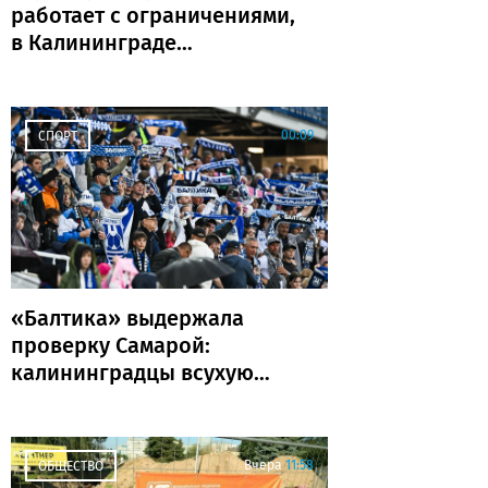
работает с ограничениями,
в Калининграде
задержаны и отменены
рейсы
00:09
СПОРТ
«Балтика» выдержала
проверку Самарой:
калининградцы всухую
обыграли «Крылья
Советов»
Вчера
11:58
ОБЩЕСТВО