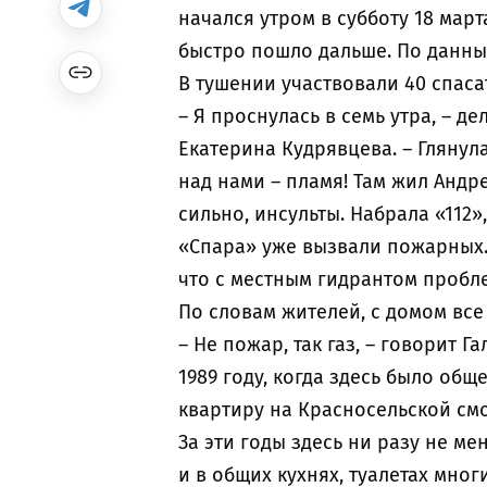
начался утром в субботу 18 мар
быстро пошло дальше. По данным
В тушении участвовали 40 спаса
– Я проснулась в семь утра, – 
Екатерина Кудрявцева. – Глянула 
над нами – пламя! Там жил Андр
сильно, инсульты. Набрала «112»
«Спара» уже вызвали пожарных. 
что с местным гидрантом пробл
По словам жителей, с домом вс
– Не пожар, так газ, – говорит 
1989 году, когда здесь было об
квартиру на Красносельской смо
За эти годы здесь ни разу не ме
и в общих кухнях, туалетах мног