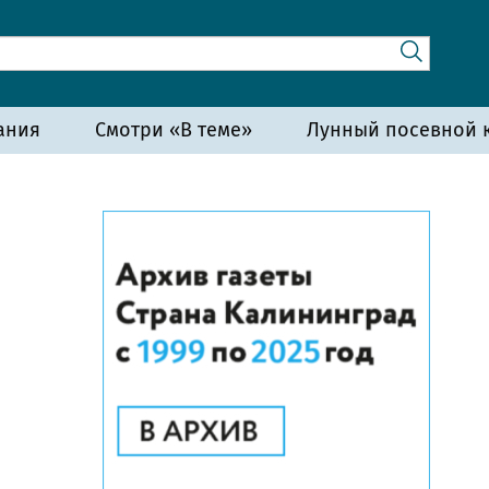
ания
Смотри «В теме»
Лунный посевной к