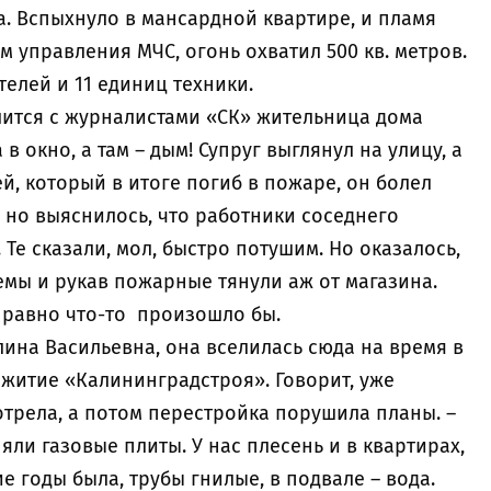
та. Вспыхнуло в мансардной квартире, и пламя
 управления МЧС, огонь охватил 500 кв. метров.
телей и 11 единиц техники.
делится с журналистами «СК» жительница дома
в окно, а там – дым! Супруг выглянул на улицу, а
ей, который в итоге погиб в пожаре, он болел
, но выяснилось, что работники соседнего
Те сказали, мол, быстро потушим. Но оказалось,
емы и рукав пожарные тянули аж от магазина.
е равно что-то произошло бы.
Галина Васильевна, она вселилась сюда на время в
щежитие «Калининградстроя». Говорит, уже
трела, а потом перестройка порушила планы. –
няли газовые плиты. У нас плесень и в квартирах,
ие годы была, трубы гнилые, в подвале – вода.