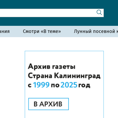
ания
Смотри «В теме»
Лунный посевной к