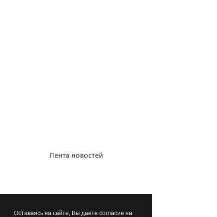
Отечественной войны, локальных
вооруженных конфликтов и их
матерям, воспитавшим настоящих
сынов Отечества! Особые
поздравления – тем, для кого защита
Родины стала делом жизни. Счастья,
здоровья, мира и добра всем
настоящим мужчинам, которые
правильно воспитывают детей,
заботятся о родителях, хорошо
работают и учатся!
Лента новостей
**************************************************************
Оставаясь на сайте, Вы даете согласие на