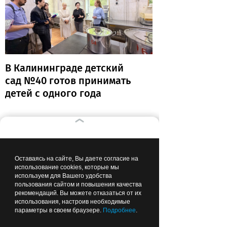
В Калининграде детский
сад №40 готов принимать
детей с одного года
Вчера
17:12
ЗДОРОВЬЕ
Оставаясь на сайте, Вы даете согласие на
использование cookies, которые мы
используем для Вашего удобства
пользования сайтом и повышения качества
Лента новостей
рекомендаций. Вы можете отказаться от их
использования, настроив необходимые
параметры в своем браузере.
Подробнее
.
Калининградские хирурги