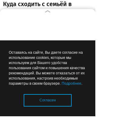
Куда сходить с семьёй в
выходные: на стадионе
«Балтика» в Калининграде
пройдёт «Триатлон
поколений»
17:48
ОБЩЕСТВО
Оставаясь на сайте, Вы даете согласие на
использование cookies, которые мы
Лента новостей
используем для Вашего удобства
пользования сайтом и повышения качества
рекомендаций. Вы можете отказаться от их
использования, настроив необходимые
параметры в своем браузере.
Подробнее
.
Безвозмездно, то есть
Согласен
даром: Москва поможет
Калининграду разобраться
с транспортом
Загрузка..