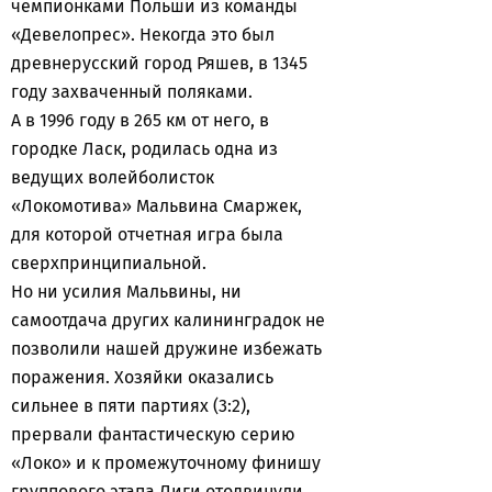
чемпионками Польши из команды
«Девелопрес». Некогда это был
древнерусский город Ряшев, в 1345
году захваченный поляками.
А в 1996 году в 265 км от него, в
городке Ласк, родилась одна из
ведущих волейболисток
«Локомотива» Мальвина Смаржек,
для которой отчетная игра была
сверхпринципиальной.
Но ни усилия Мальвины, ни
самоотдача других калининградок не
позволили нашей дружине избежать
поражения. Хозяйки оказались
сильнее в пяти партиях (3:2),
прервали фантастическую серию
«Локо» и к промежуточному финишу
группового этапа Лиги отодвинули