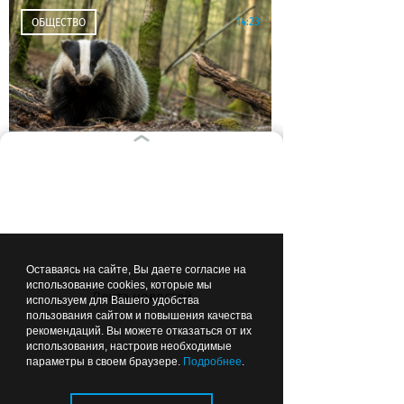
14:23
ОБЩЕСТВО
Калининградцы
попросили губернатора
защитить барсуков
Оставаясь на сайте, Вы даете согласие на
использование cookies, которые мы
Лента новостей
13:39
ОБЩЕСТВО
используем для Вашего удобства
пользования сайтом и повышения качества
рекомендаций. Вы можете отказаться от их
использования, настроив необходимые
параметры в своем браузере.
Подробнее
.