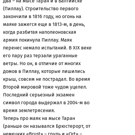
два – на мысе Таран и в Балтийске
(Пиллау). Строительство первого
закончили в 1816 году, но огонь на
маяке зажегся еще в 1813-м, в день,
когда разбитая наполеоновская
армия покинула Пиллау. Маяк
перенес немало испытаний. В XIX веке
его пару раз терзали ураганные
ветры. Но он, в отличие от многих
домов в Пиллау, которые лишились
крыш, совсем не пострадал. Во время
Второй мировой тоже чудом уцелел.
Последний серьезный экзамен
символ города выдержал в 2004-м во
время землетрясения.
Теперь про маяк на мысе Таран
(раньше он назывался Брюстерорт, от
немецких «Brust» – грудь и «Ort» –