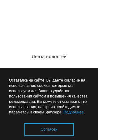
ходе боев за Восточную Пруссию этот
маяк пострадал несильно, поэтому
сразу стал использоваться
советскими военными. И не раз
признавался лучшим маяком
Балтфлота. Сейчас он тоже, что
называется, в строю, поэтому туристу
Лента новостей
до него не добраться. Но можно
полюбоваться им издалека.
Оставаясь на сайте, Вы даете согласие на
использование cookies, которые мы
используем для Вашего удобства
пользования сайтом и повышения качества
рекомендаций. Вы можете отказаться от их
использования, настроив необходимые
параметры в своем браузере.
Подробнее
.
Согласен