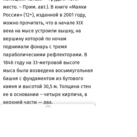
место. – Прим. авт.). В книге «Маяки
России» (12+), изданной в 2001 году,
можно прочитать, что в начале XIX
века на мысе устроили вышку, на
вершину которой по ночам
поднимали фонарь с тремя
параболическими рефлекторами. В
1846 году на 33-метровой высоте
мыса была возведена восьмиугольная
башня с фундаментом из бутового
камня и высотой 30,5 м. Толщина стен
ее в основании – четыре кирпича, в
верхней части — два.
В 1936 году на башне установили
светооптический аппарат фирмы
«Пинч», создававший белый
групповой проблесковый огонь. В