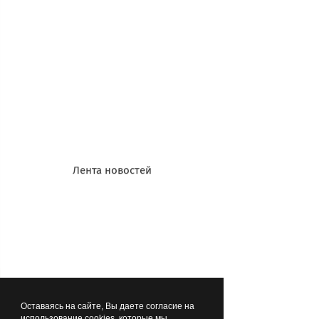
былины. Позже появились труды
Канта — и сейчас они занимают
заметное место на моих полках. Всего
же в личной библиотеке 2–3 тысячи
томов, и там есть все: от школьных
учебников (родители — физики) до
художественной литературы,
научной, подписных и прикладных
изданий.
Лента новостей
**********************************
Оставаясь на сайте, Вы даете согласие на
использование cookies, которые мы