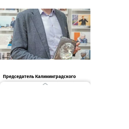
Председатель Калининградского
отделения Российского философского
общества Валентин Балановский:
– Любовь к чтению прививали
родители. В детстве вообще легко
читать: улавливаешь главную мысль –
и все. В старших классах увлекали
мифы, в том числе русский эпос,