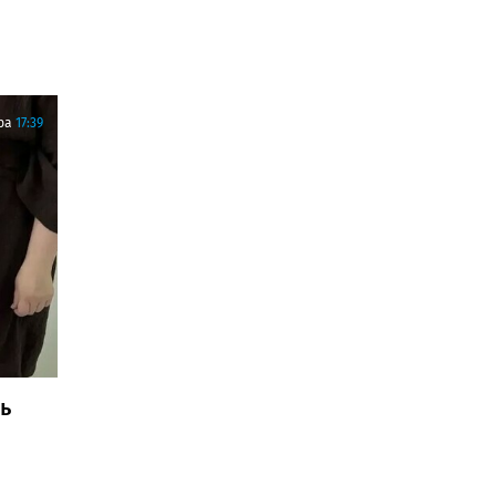
ра
17:39
ь