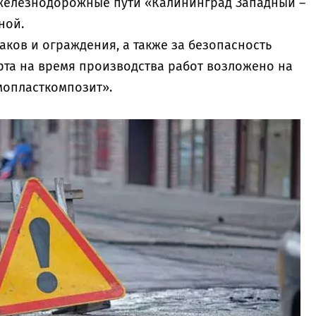
 железнодорожные пути «Калининград Западный –
ной.
наков и ограждения, а также за безопасность
та на время производства работ возложено на
мопласткомпозит».