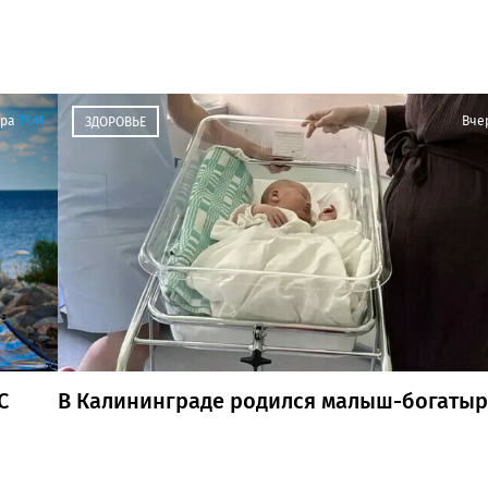
ра
17:41
Вче
ЗДОРОВЬЕ
С
В Калининграде родился малыш-богатыр