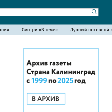
ания
Смотри «В теме»
Лунный посевной к