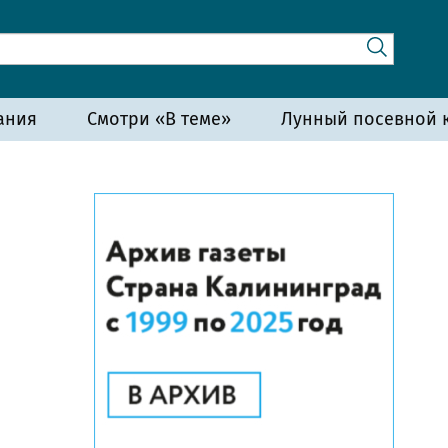
ания
Смотри «В теме»
Лунный посевной к