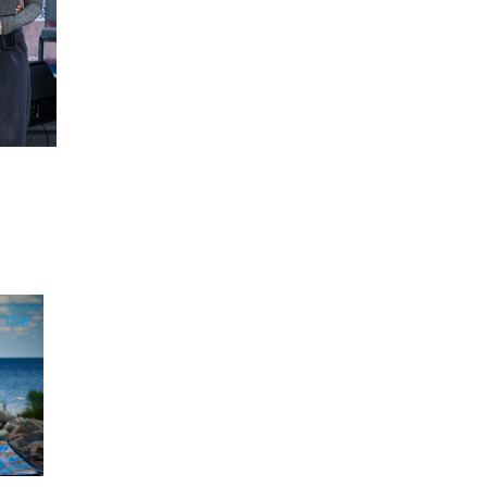
а
17:41