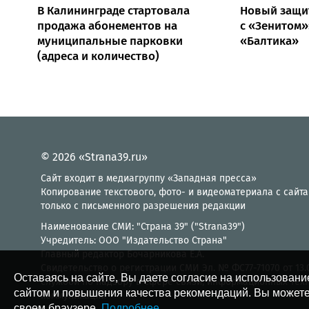
В Калининграде стартовала
Новый защит
продажа абонементов на
с «Зенитом»
муниципальные парковки
«Балтика»
(адреса и количество)
© 2026 «Strana39.ru»
Сайт входит в медиагруппу «Западная пресса»
Копирование текстового, фото- и видеоматериала с сайта
только с письменного разрешения редакции
Наименование СМИ: "Страна 39" ("Strana39")
Учредитель: ООО "Издательство Страна"
Главный редактор Бочарникова Е.А.
Свидетельство о регистрации СМИ Эл. № ФС77-71070 от 13
Оставаясь на сайте, Вы даете согласие на использовани
службой по надзору в сфере связи, информационных тех
сайтом и повышения качества рекомендаций. Вы можете
коммуникаций
своем браузере.
Подробнее
.