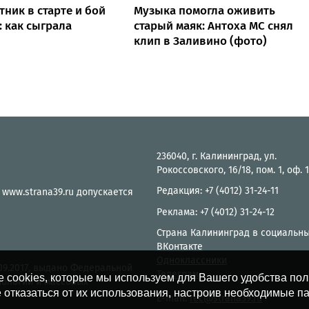
ник в старте и бой
Музыка помогла оживить
: как сыграла
старый маяк: Антоха МС снял
клип в Заливино (фото)
236040, г. Калининград, ул.
Рокоссовского, 16/18, пом. 1, оф. 
Редакция: +7 (4012) 31-24-11
 www.strana39.ru допускается
Реклама: +7 (4012) 31-24-12
Страна Калининград в социальны
ВКонтакте
Одноклассники
.09.2017, выдано Федеральной
Телеграм
е cookies, которые мы используем для Вашего удобства по
нологий и массовых
 отказаться от их использования, настроив необходимые п
E-mail:
rec@strana39.ru