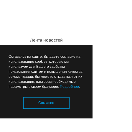
6308
Мамоново
Лента новостей
6310
Мамоново
Оставаясь на сайте, Вы даете согласие на
использование cookies, которые мы
используем для Вашего удобства
пользования сайтом и повышения качества
6508
Калининград-Южн.
рекомендаций. Вы можете отказаться от их
использования, настроив необходимые
параметры в своем браузере.
Подробнее
.
6501
Чернышевское
Согласен
6385/6386
Калининград-Южн.