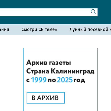
ания
Смотри «В теме»
Лунный посевной к