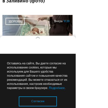
в Заливино (фото)
Вчера
17:39
ЗДОРОВЬЕ
В Калининграде родился
Оставаясь на сайте, Вы даете согласие на
малыш-богатырь
использование cookies, которые мы
используем для Вашего удобства
Лента новостей
пользования сайтом и повышения качества
рекомендаций. Вы можете отказаться от их
использования, настроив необходимые
параметры в своем браузере.
Подробнее
.
Вчера
16:00
КАЛИНИНГРАД В ЦИФРАХ
Согласен