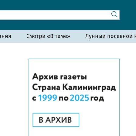
ания
Смотри «В теме»
Лунный посевной к