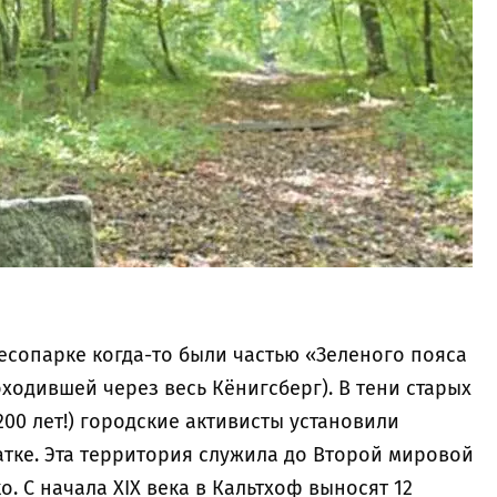
есопарке когда-то были частью «Зеленого пояса
одившей через весь Кёнигсберг). В тени старых
200 лет!) городские активисты установили
атке. Эта территория служила до Второй мировой
о. С начала XIX века в Кальтхоф выносят 12