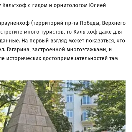
у Кальтхоф с гидом и орнитологом Юлией
арауненхоф (территорий пр-та Победы, Верхнего
стретите много туристов, то Кальтхоф даже для
данные. На первый взгляд может показаться, что
л. Гагарина, застроенной многоэтажками, и
еле исторических достопримечательностей там