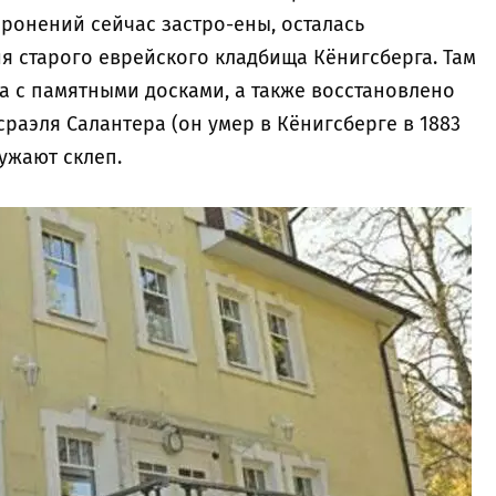
ронений сейчас застро-ены, осталась
я старого еврейского кладбища Кёнигсберга. Там
а с памятными досками, а также восстановлено
раэля Салантера (он умер в Кёнигсберге в 1883
ружают склеп.