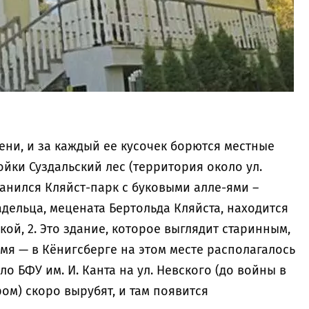
лени, и за каждый ее кусочек борются местные
ойки Суздальский лес (территория около ул.
ранился Кляйст-парк с буковыми алле-ями –
адельца, мецената Бертольда Кляйста, находится
ой, 2. Это здание, которое выглядит старинным,
мя — в Кёнигсберге на этом месте располагалось
ло БФУ им. И. Канта на ул. Невского (до войны в
ом) скоро вырубят, и там появится