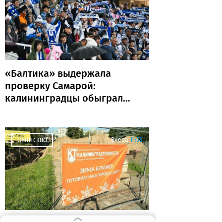
«Балтика» выдержала
проверку Самарой:
калининградцы обыграли
«Крылья Советов» и идут
без поражений
Вчера
11:58
ОБЩЕСТВО