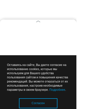
ВЫБОР РЕДАКЦИИ
Вчера
18:32
СПОРТ
Оставаясь на сайте, Вы даете согласие на
Лента новостей
использование cookies, которые мы
используем для Вашего удобства
пользования сайтом и повышения качества
Куда сходить с семьёй в
рекомендаций. Вы можете отказаться от их
использования, настроив необходимые
выходные: на стадионе
параметры в своем браузере.
Подробнее
.
«Балтика» в Калининграде
пройдёт «Триатлон
Согласен
поколений»