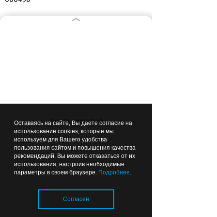
Лента новостей
ВЫБОР РЕДАКЦИИ
Оставаясь на сайте, Вы даете согласие на
использование cookies, которые мы
используем для Вашего удобства
пользования сайтом и повышения качества
Вчера
14:48
ОБЩЕСТВО
рекомендаций. Вы можете отказаться от их
использования, настроив необходимые
параметры в своем браузере.
Подробнее
.
Согласен