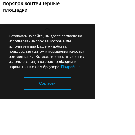
порядок контейнерные
площадки
Вчера
16:15
ОБЩЕСТВО
Оставаясь на сайте, Вы даете согласие на
использование cookies, которые мы
используем для Вашего удобства
пользования сайтом и повышения качества
рекомендаций. Вы можете отказаться от их
использования, настроив необходимые
Лента новостей
параметры в своем браузере.
Подробнее
.
Согласен
Губернатор посчитал ямы на
улице Коммунальной в
Калининграде
Загрузка..
Вчера
15:19
ПРОИСШЕСТВИЯ