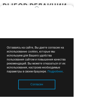
ВЫБОР РЕДАКЦИИ
Вчера
17:41
ПУТЕШЕСТВИЯ ПО ОБЛАСТИ
Оставаясь на сайте, Вы даете согласие на
Лента новостей
использование cookies, которые мы
используем для Вашего удобства
Музыка помогла оживить
пользования сайтом и повышения качества
маяк: Антоха МС снял клип
рекомендаций. Вы можете отказаться от их
использования, настроив необходимые
в Заливино (фото)
параметры в своем браузере.
Подробнее
.
Согласен
Вчера
17:39
ЗДОРОВЬЕ