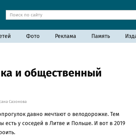
етей
Фото
Реклама
Память
Изд
ика и общественный
сана Сазонова
прогулок давно мечтают о велодорожке. Тем
есть у соседей в Литве и Польше. И вот в 2019
роить.