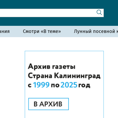
ания
Смотри «В теме»
Лунный посевной к