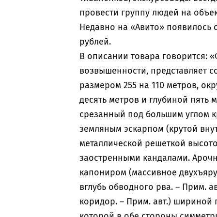
провести группу людей на объек
Недавно на «Авито» появилось 
рублей.
В описании товара говорится: 
возвышенности, представляет с
размером 255 на 110 метров, о
десять метров и глубиной пять 
срезанный под большим углом кра
земляным эскарпом (крутой внут
металлической решеткой высото
заостренными кандалами. Ароч
капониром (массивное двухъяру
вглубь обводного рва. – Прим. а
коридор. – Прим. авт.) шириной 
которой в обе стороны симметр