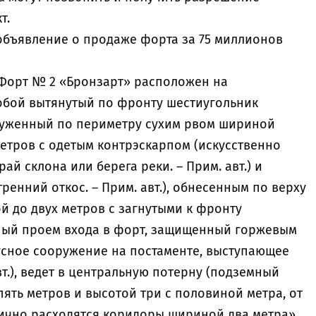
т.
объявление о продаже форта за 75 миллионов
«Форт № 2 «Бронзарт» расположен на
обой вытянутый по фронту шестиугольник
круженный по периметру сухим рвом шириной
метров с одетым контрэскарпом (искусственно
й склона или берега реки. – Прим. авт.) и
ренний откос. – Прим. авт.), обнесенным по верху
й до двух метров с загнутыми к фронту
ный проем входа в форт, защищенный горжевым
сное сооружение на постаменте, выступающее
вт.), ведет в центральную потерну (подземный
пять метров и высотой три с половиной метра, от
ично расходятся коридоры шириной два метра».