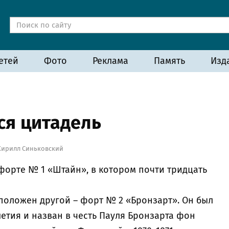
етей
Фото
Реклама
Память
Изд
ся цитадель
Кирилл Синьковский
 форте № 1 «Штайн», в котором почти тридцать
сположен другой – форт № 2 «Бронзарт». Он был
летия и назван в честь Пауля Бронзарта фон