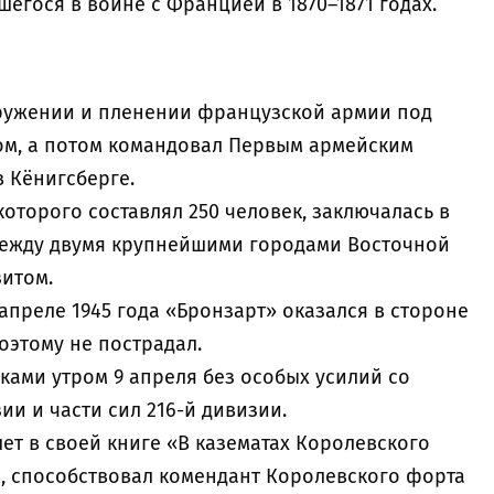
шегося в войне с Францией в 1870–1871 годах.
окружении и пленении французской армии под
ом, а потом командовал Первым армейским
 Кёнигсберге.
которого составлял 250 человек, заключалась в
между двумя крупнейшими городами Восточной
зитом.
апреле 1945 года «Бронзарт» оказался в стороне
оэтому не пострадал.
ками утром 9 апреля без особых усилий со
ии и части сил 216-й дивизии.
ет в своей книге «В казематах Королевского
, способствовал комендант Королевского форта