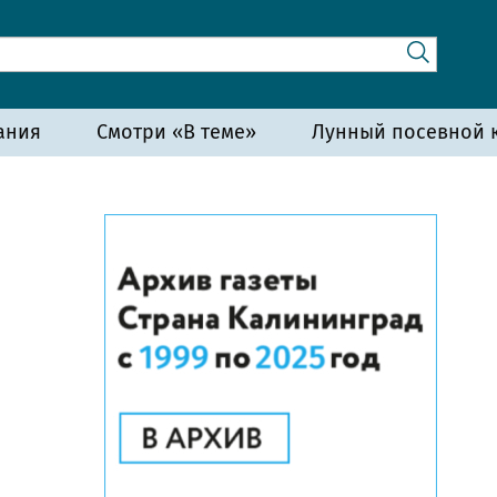
ания
Смотри «В теме»
Лунный посевной к